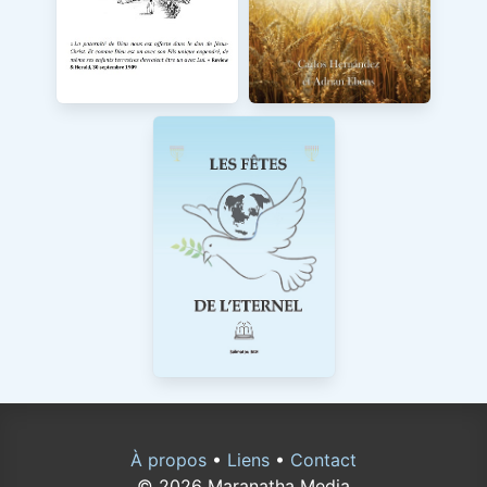
À propos
•
Liens
•
Contact
© 2026 Maranatha Media