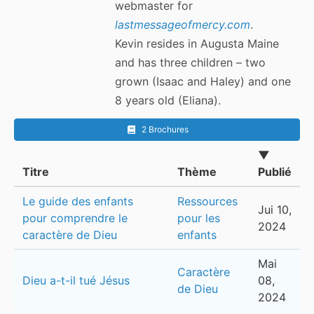
webmaster for
lastmessageofmercy.com
.
Kevin resides in Augusta Maine
and has three children – two
grown (Isaac and Haley) and one
8 years old (Eliana).
2 Brochures
▼
Titre
Thème
Publié
Le guide des enfants
Ressources
Jui 10,
pour comprendre le
pour les
2024
caractère de Dieu
enfants
Mai
Caractère
Dieu a-t-il tué Jésus
08,
de Dieu
2024